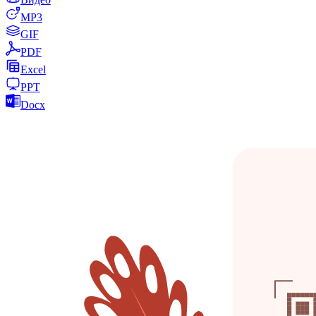
MP3
GIF
PDF
Excel
PPT
Docx