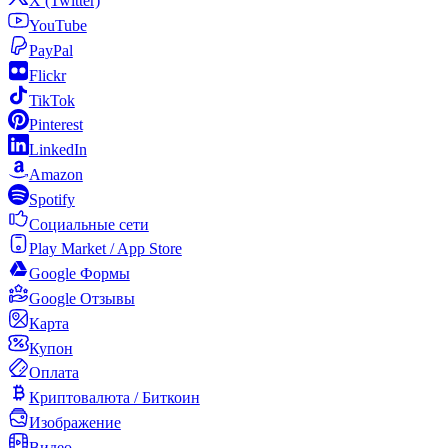
X (Twitter)
YouTube
PayPal
Flickr
TikTok
Pinterest
LinkedIn
Amazon
Spotify
Социальные сети
Play Market / App Store
Google Формы
Google Отзывы
Карта
Купон
Оплата
Криптовалюта / Биткоин
Изображение
Видео