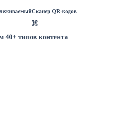
леживаемый
Сканер QR-кодов
м 40+ типов контента