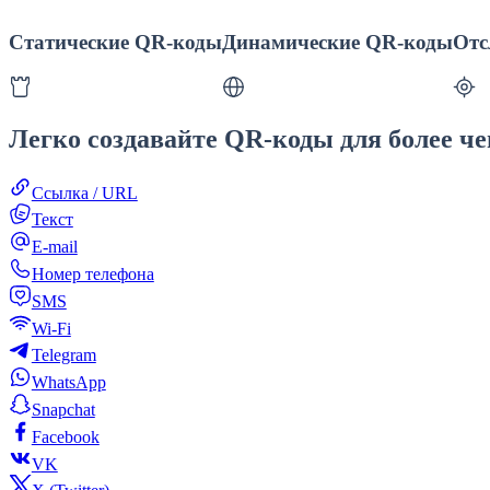
Статические QR-коды
Динамические QR-коды
Отс
Легко создавайте QR-коды для более че
Ссылка / URL
Текст
E-mail
Номер телефона
SMS
Wi-Fi
Telegram
WhatsApp
Snapchat
Facebook
VK