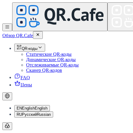
Обзор QR.Cafe
QR-коды
Статические QR-коды
Динамические QR-коды
Отслеживаемые QR-коды
Сканер QR-кодов
FAQ
Цены
EN
English
English
RU
Русский
Russian