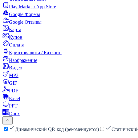
Play Market / App Store
Google Формы
Google Отзывы
Карта
Купон
Оплата
Криптовалюта / Биткоин
Изображение
Видео
MP3
GIF
PDF
Excel
PPT
Docx
Динамический QR-код (рекомендуется)
Статически