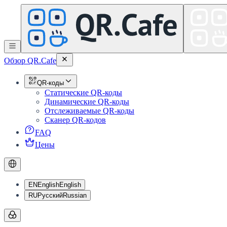
Обзор QR.Cafe
QR-коды
Статические QR-коды
Динамические QR-коды
Отслеживаемые QR-коды
Сканер QR-кодов
FAQ
Цены
EN
English
English
RU
Русский
Russian