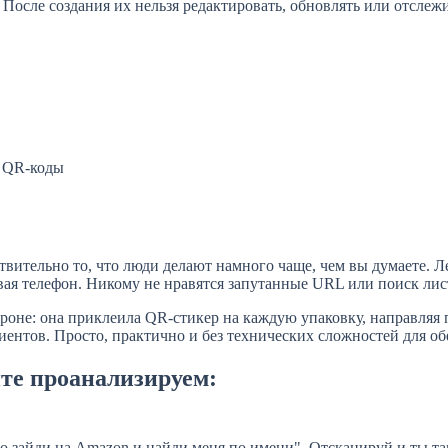
После создания их нельзя редактировать, обновлять или отслеж
е QR-коды
тельно то, что люди делают намного чаще, чем вы думаете. Лен
ивая телефон. Никому не нравятся запутанные URL или поиск лис
ороне: она приклеила QR-стикер на каждую упаковку, направляя
нтов. Просто, практично и без технических сложностей для об
йте проанализируем:
о зайди на Amazon и найди меня по имени". Отсканируй и ты та