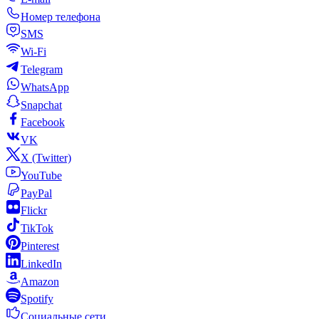
Номер телефона
SMS
Wi-Fi
Telegram
WhatsApp
Snapchat
Facebook
VK
X (Twitter)
YouTube
PayPal
Flickr
TikTok
Pinterest
LinkedIn
Amazon
Spotify
Социальные сети