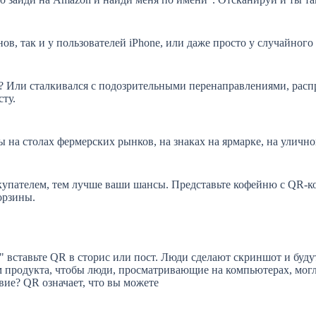
в, так и у пользователей iPhone, или даже просто у случайного
? Или сталкивался с подозрительными перенаправлениями, рас
ту.
 на столах фермерских рынков, на знаках на ярмарке, на улично
пателем, тем лучше ваши шансы. Представьте кофейню с QR-код
орзины.
 вставьте QR в сторис или пост. Люди сделают скриншот и будут
м продукта, чтобы люди, просматривающие на компьютерах, могли
вие? QR означает, что вы можете