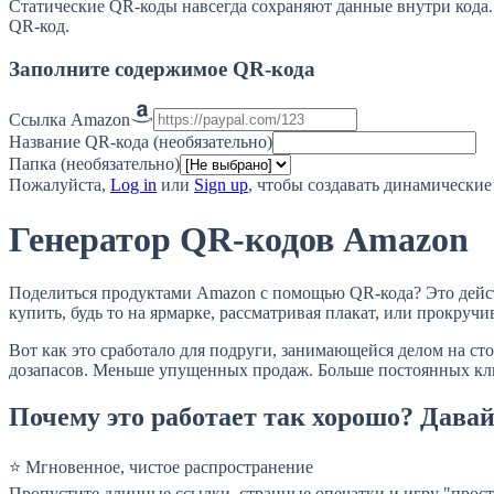
Статические QR-коды навсегда сохраняют данные внутри кода. 
QR-код.
Заполните содержимое QR-кода
Ссылка Amazon
Название QR-кода (необязательно)
Папка (необязательно)
Пожалуйста,
Log in
или
Sign up
, чтобы создавать динамически
Генератор QR-кодов Amazon
Поделиться продуктами Amazon с помощью QR-кода? Это действи
купить, будь то на ярмарке, рассматривая плакат, или прокруч
Вот как это сработало для подруги, занимающейся делом на ст
дозапасов. Меньше упущенных продаж. Больше постоянных клие
Почему это работает так хорошо? Дава
⭐ Мгновенное, чистое распространение
Пропустите длинные ссылки, странные опечатки и игру "прост