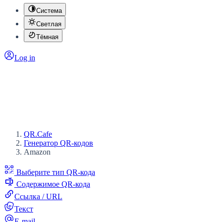
Система
Светлая
Тёмная
Log in
QR.Cafe
Генератор QR-кодов
Amazon
Выберите тип QR-кода
Содержимое QR-кода
Ссылка / URL
Текст
E-mail