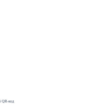
й QR-код