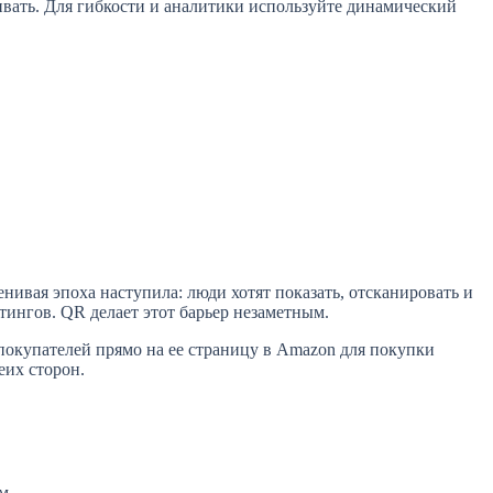
ивать. Для гибкости и аналитики используйте динамический
ивая эпоха наступила: люди хотят показать, отсканировать и
тингов. QR делает этот барьер незаметным.
 покупателей прямо на ее страницу в Amazon для покупки
еих сторон.
м.