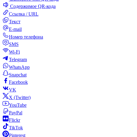
Содержимое QR-кода
Ссылка / URL
Текст
E-mail
Номер телефона
SMS
Wi-Fi
Telegram
WhatsApp
Snapchat
Facebook
VK
X (Twitter)
YouTube
PayPal
Flickr
TikTok
Pinterest