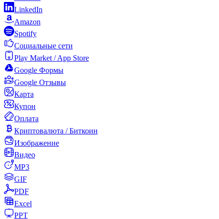
LinkedIn
Amazon
Spotify
Социальные сети
Play Market / App Store
Google Формы
Google Отзывы
Карта
Купон
Оплата
Криптовалюта / Биткоин
Изображение
Видео
MP3
GIF
PDF
Excel
PPT