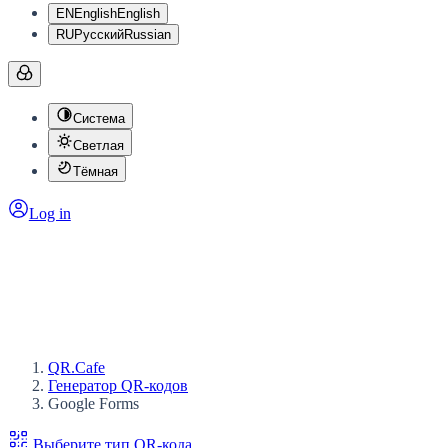
EN
English
English
RU
Русский
Russian
Система
Светлая
Тёмная
Log in
QR.Cafe
Генератор QR-кодов
Google Forms
Выберите тип QR-кода