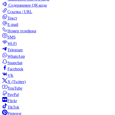
Содержимое QR-кода
Ссылка / URL
Текст
E-mail
Номер телефона
SMS
Wi-Fi
Telegram
WhatsApp
Snapchat
Facebook
VK
X (Twitter)
YouTube
PayPal
Flickr
TikTok
Pinterest