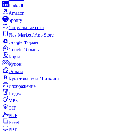
LinkedIn
Amazon
Spotify
Социальные сети
Play Market / App Store
Google Формы
Google Отзывы
Карта
Купон
Оплата
Криптовалюта / Биткоин
Изображение
Видео
MP3
GIF
PDF
Excel
PPT