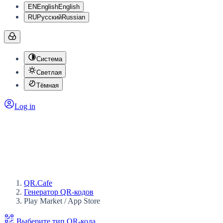
EN
English
English
RU
Русский
Russian
Система
Светлая
Тёмная
Log in
QR.Cafe
Генератор QR-кодов
Play Market / App Store
Выберите тип QR-кода